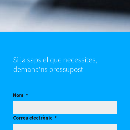
Si ja saps el que necessites,
demana'ns pressupost
Nom
*
Correu electrònic
*