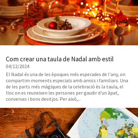
dades:
Es
conservaran
durant
el
temps
que
hi
Com crear una taula de Nadal amb estil
hagi
un
04/12/2024
interès
El Nadal és una de les èpoques més esperades de l'any, on
mutu
compartim moments especials amb amics i familiars. Una
o
de les parts més màgiques de la celebració és la taula, el
lloc on es reuneixen les persones per gaudir d'un àpat,
durant
converses i bons desitjos. Per això,...
el
temps
que
sigui
necessari
per