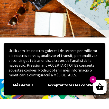
al
compliment
d'obligacions
legals.
Destinataris:
Prestadors
de
serveis
o
Crea el teu diari de viatge personalitzat
col·laboradors.
Utilitzem les nostres galetes i de tercers per millorar
aquest estiu
Drets:
els nostres serveis, analitzar el trànsit, personalitzar
el contingut i els anuncis, a través de l’anàlisi de la
26/06/2024
Dret
navegació. Pressionant ACCEPTAR TOTES consents
a
A Gràfiques Kerpe, volem ajudar-te a dissenyar un diari únic
aquestes cookies. Podeu obtenir més informació o
retirar
que reflecteixi les teves experiències estivals.
modificar la configuració a MÉS DETALLS.
el
0
consentiment
Més detalls
Acceptar totes les cookies
en
qualsevol
moment.
Dret