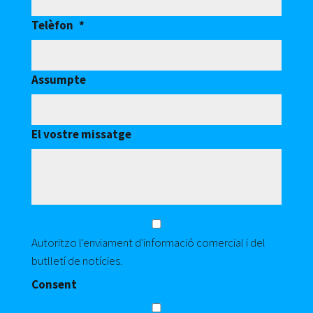
Telèfon
*
Assumpte
El vostre missatge
C
o
Autoritzo l'enviament d'informació comercial i del
n
butlletí de notícies.
s
e
Consent
n